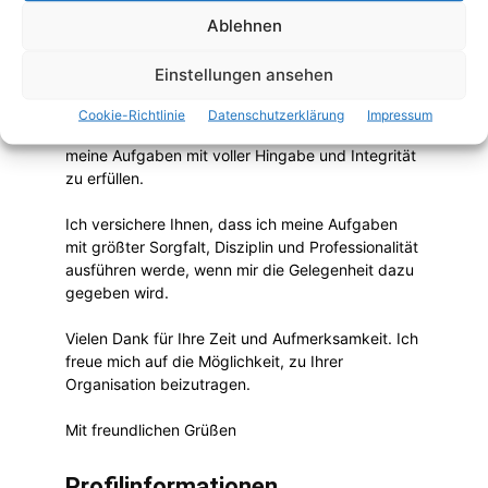
arbeiten, besteht darin, meine beruflichen
Ablehnen
Kompetenzen zu erweitern, internationale
Erfahrungen zu sammeln und positiv zu einer
Einstellungen ansehen
Organisation beizutragen – mit Engagement und
Professionalität. Ich bin bereit, neue Fähigkeiten
Cookie-Richtlinie
Datenschutzerklärung
Impressum
zu erlernen, Verantwortung zu übernehmen und
meine Aufgaben mit voller Hingabe und Integrität
zu erfüllen.
Ich versichere Ihnen, dass ich meine Aufgaben
mit größter Sorgfalt, Disziplin und Professionalität
ausführen werde, wenn mir die Gelegenheit dazu
gegeben wird.
Vielen Dank für Ihre Zeit und Aufmerksamkeit. Ich
freue mich auf die Möglichkeit, zu Ihrer
Organisation beizutragen.
Mit freundlichen Grüßen
Profilinformationen