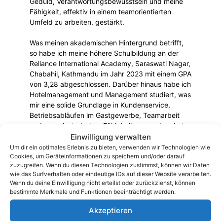
Geduld, Verantwortungsbewusstsein und meine
Fähigkeit, effektiv in einem teamorientierten
Umfeld zu arbeiten, gestärkt.
Was meinen akademischen Hintergrund betrifft,
so habe ich meine höhere Schulbildung an der
Reliance International Academy, Saraswati Nagar,
Chabahil, Kathmandu im Jahr 2023 mit einem GPA
von 3,28 abgeschlossen. Darüber hinaus habe ich
Hotelmanagement und Management studiert, was
mir eine solide Grundlage in Kundenservice,
Betriebsabläufen im Gastgewerbe, Teamarbeit
und organisatorischen Fähigkeiten gegeben hat.
Einwilligung verwalten
Des Weiteren habe ich erfolgreich die deutsche
Um dir ein optimales Erlebnis zu bieten, verwenden wir Technologien wie
Cookies, um Geräteinformationen zu speichern und/oder darauf
Sprache auf A1- und B1-Niveau (Hören,
zuzugreifen. Wenn du diesen Technologien zustimmst, können wir Daten
Schreiben und Sprechen) abgeschlossen, was es
wie das Surfverhalten oder eindeutige IDs auf dieser Website verarbeiten.
mir ermöglicht, effektiv zu kommunizieren und
Wenn du deine Einwilligung nicht erteilst oder zurückziehst, können
mich an ein deutschsprachiges berufliches
bestimmte Merkmale und Funktionen beeinträchtigt werden.
Umfeld anzupassen.
Akzeptieren
Meine Hauptmotivation, in Deutschland zu