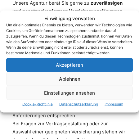
Unsere Agentur berät Sie gerne zu
zuverlässigen
und gesetzeskonformen Versicherungslösungen
,
Einwilligung verwalten
die speziell auf Au-pair-Aufenthalte zugeschnitten
Um dir ein optimales Erlebnis zu bieten, verwenden wir Technologien wie
sind.
Cookies, um Geräteinformationen zu speichern und/oder darauf
zuzugreifen. Wenn du diesen Technologien zustimmst, können wir Daten
wie das Surfverhalten oder eindeutige IDs auf dieser Website verarbeiten.
Au Pair
Wenn du deine Einwilligung nicht erteilst oder zurückziehst, können
Agentur
bestimmte Merkmale und Funktionen beeinträchtigt werden.
Akzeptieren
Ablehnen
Vertragsvorlagen & Infos
Einstellungen ansehen
Wir stellen Ihnen geprüfte
Vorlagen für den Au-
Cookie-Richtlinie
Datenschutzerklärung
Impressum
pair-Vertrag
zur Verfügung, die den gesetzlichen
Anforderungen entsprechen.
Bei Fragen zur Vertragsgestaltung oder zur
Auswahl einer geeigneten Versicherung stehen wir